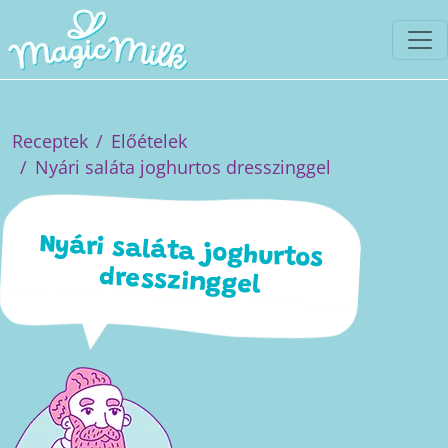
Receptek
Előételek
Nyári saláta joghurtos dresszinggel
Nyári saláta joghurtos
dresszinggel