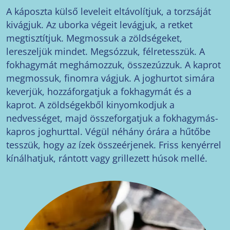
A káposzta külső leveleit eltávolítjuk, a torzsáját
kivágjuk. Az uborka végeit levágjuk, a retket
megtisztítjuk. Megmossuk a zöldségeket,
lereszeljük mindet. Megsózzuk, félretesszük. A
fokhagymát meghámozzuk, összezúzzuk. A kaprot
megmossuk, finomra vágjuk. A joghurtot simára
keverjük, hozzáforgatjuk a fokhagymát és a
kaprot. A zöldségekből kinyomkodjuk a
nedvességet, majd összeforgatjuk a fokhagymás-
kapros joghurttal. Végül néhány órára a hűtőbe
tesszük, hogy az ízek összeérjenek. Friss kenyérrel
kínálhatjuk, rántott vagy grillezett húsok mellé.