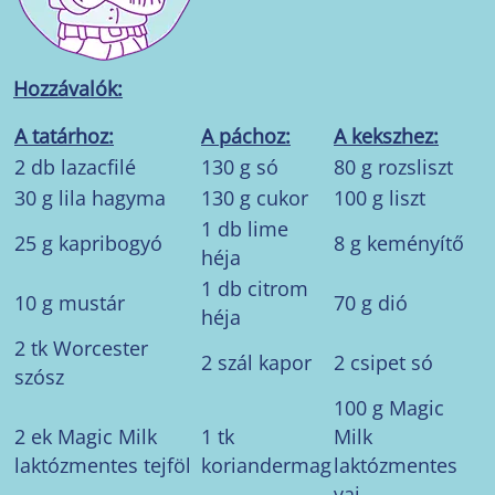
Hozzávalók:
A tatárhoz:
A páchoz:
A kekszhez:
2 db lazacfilé
130 g só
80 g rozsliszt
30 g lila hagyma
130 g cukor
100 g liszt
1 db lime
25 g kapribogyó
8 g keményítő
héja
1 db citrom
10 g mustár
70 g dió
héja
2 tk Worcester
2 szál kapor
2 csipet só
szósz
100 g Magic
2 ek Magic Milk
1 tk
Milk
laktózmentes tejföl
koriandermag
laktózmentes
vaj