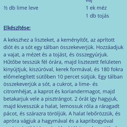
½ db lime leve
1 ek méz
1 db tojás
Elkészítése:
A kekszhez a liszteket, a keményítőt, az aprított
diót és a sót egy tálban összekeverjük. Hozzáadjuk
a vajat, a mézet és a tojást, és összegyúrjuk.
Hűtőbe tesszük fél órára, majd lisztezett felületen
kinyújtjuk, kiszúróval, kerek formával, és 180 fokra
előmelegített sütőben 10 percet sütjük. Egy tálban
összekeverjük a sót, a cukrot, a lime- és
citromhéjat, a kaprot és koriandermagot, majd
betakarjuk vele a pisztrángot. 2 órát így hagyjuk,
majd kivesszük a halat, lemossuk róla a ráragadt
pácot, és szárazra töröljük. A halat lebőrözzük, és
apróra vágjuk a hagymával és a kapribogyóval