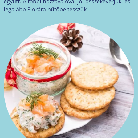
együtt. A többi hozzávalóval jól összekeverjük, és
legalább 3 órára hűtőbe tesszük.