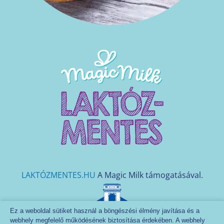
LAKTÓZMENTES.HU
A Magic Milk támogatásával.
Ez a weboldal sütiket használ a böngészési élmény javítása és a
Naszálytej Tejfeldolgozó és Kereskedelmi Zrt. - Minden
webhely megfelelő működésének biztosítása érdekében. A webhely