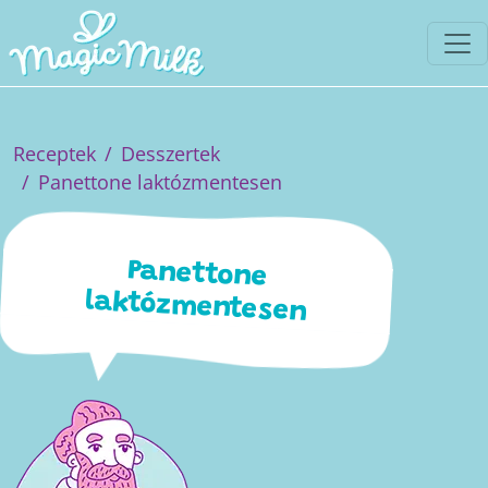
Receptek
Desszertek
Panettone laktózmentesen
Panettone
laktózmentesen