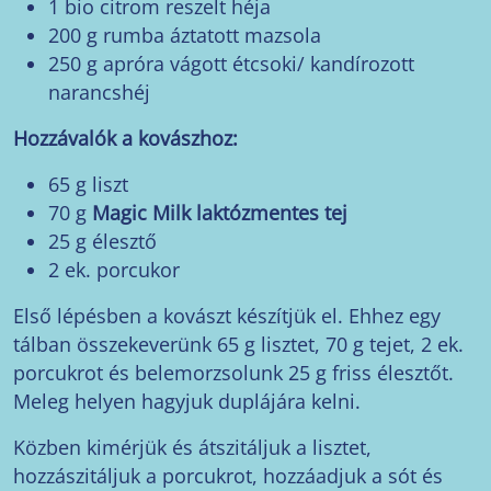
1 bio citrom reszelt héja
200 g rumba áztatott mazsola
250 g apróra vágott étcsoki/ kandírozott
narancshéj
Hozzávalók a kovászhoz:
65 g liszt
70 g
Magic Milk laktózmentes tej
25 g élesztő
2 ek. porcukor
Első lépésben a kovászt készítjük el. Ehhez egy
tálban összekeverünk 65 g lisztet, 70 g tejet, 2 ek.
porcukrot és belemorzsolunk 25 g friss élesztőt.
Meleg helyen hagyjuk duplájára kelni.
Közben kimérjük és átszitáljuk a lisztet,
hozzászitáljuk a porcukrot, hozzáadjuk a sót és