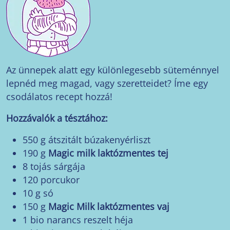
Az ünnepek alatt egy különlegesebb süteménnyel
lepnéd meg magad, vagy szeretteidet? Íme egy
csodálatos recept hozzá!
Hozzávalók a tésztához:
550 g átszitált búzakenyérliszt
190 g
Magic milk laktózmentes tej
8 tojás sárgája
120 porcukor
10 g só
150 g
Magic Milk laktózmentes vaj
1 bio narancs reszelt héja