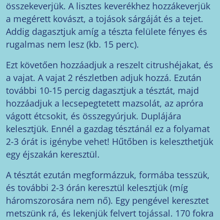
összekeverjük. A lisztes keverékhez hozzákeverjük
a megérett kovászt, a tojások sárgáját és a tejet.
Addig dagasztjuk amíg a tészta felülete fényes és
rugalmas nem lesz (kb. 15 perc).
Ezt követően hozzáadjuk a reszelt citrushéjakat, és
a vajat. A vajat 2 részletben adjuk hozzá. Ezután
további 10-15 percig dagasztjuk a tésztát, majd
hozzáadjuk a lecsepegtetett mazsolát, az apróra
vágott étcsokit, és összegyúrjuk. Duplájára
kelesztjük. Ennél a gazdag tésztánál ez a folyamat
2-3 órát is igénybe vehet! Hűtőben is keleszthetjük
egy éjszakán keresztül.
A tésztát ezután megformázzuk, formába tesszük,
és további 2-3 órán keresztül kelesztjük (míg
háromszorosára nem nő). Egy pengével keresztet
metszünk rá, és lekenjük felvert tojással. 170 fokra