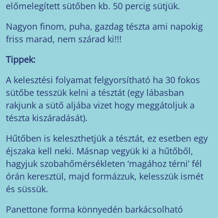
előmelegített sütőben kb. 50 percig sütjük.
Nagyon finom, puha, gazdag tészta ami napokig
friss marad, nem szárad ki!!!
Tippek:
A kelesztési folyamat felgyorsítható ha 30 fokos
sütőbe tesszük kelni a tésztát (egy lábasban
rakjunk a sütő aljába vizet hogy meggátoljuk a
tészta kiszáradását).
Hűtőben is keleszthetjük a tésztát, ez esetben egy
éjszaka kell neki. Másnap vegyük ki a hűtőből,
hagyjuk szobahőmérsékleten ‘magához térni’ fél
órán keresztül, majd formázzuk, kelesszük ismét
és süssük.
Panettone forma könnyedén barkácsolható