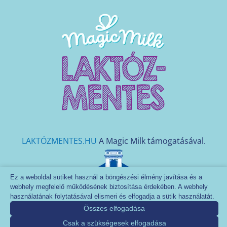
LAKTÓZMENTES.HU
A Magic Milk támogatásával.
Ez a weboldal sütiket használ a böngészési élmény javítása és a
Naszálytej Tejfeldolgozó és Kereskedelmi Zrt. - Minden
webhely megfelelő működésének biztosítása érdekében. A webhely
használatának folytatásával elismeri és elfogadja a sütik használatát.
jog fenntartva. 2026
Összes elfogadása
2600 Vác, Deákvári fasor 10. |
naszalytej@naszalytej.hu
|
www.naszalytej.hu |
Csak a szükségesek elfogadása