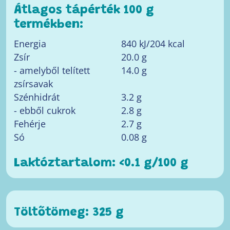
Átlagos tápérték 100 g
termékben:
Energia
840 kJ/204 kcal
Zsír
20.0 g
- amelyből telített
14.0 g
zsírsavak
Szénhidrát
3.2 g
- ebből cukrok
2.8 g
Fehérje
2.7 g
Só
0.08 g
Laktóztartalom: <0.1 g/100 g
Töltőtömeg: 325 g