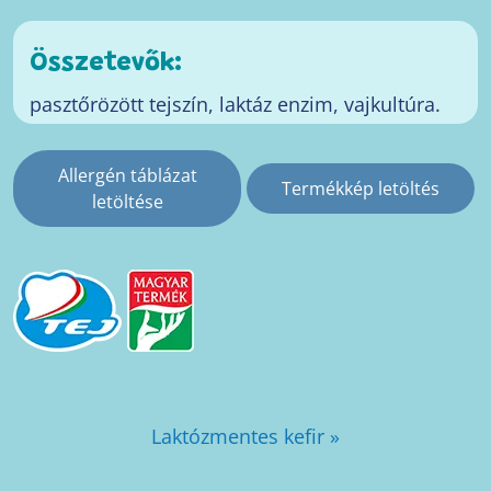
Összetevők:
pasztőrözött tejszín, laktáz enzim, vajkultúra.
Allergén táblázat
Termékkép letöltés
letöltése
Laktózmentes kefir »