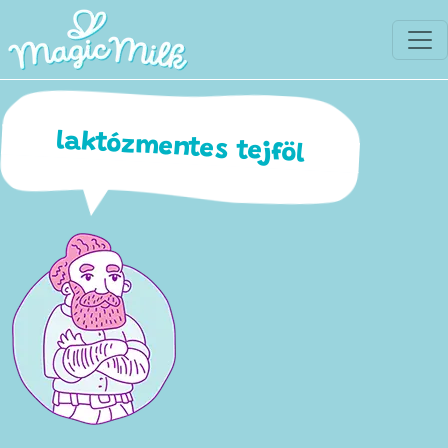
laktózmentes tejföl