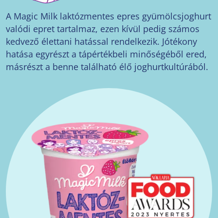
A Magic Milk laktózmentes epres gyümölcsjoghurt
valódi epret tartalmaz, ezen kívül pedig számos
kedvező élettani hatással rendelkezik. Jótékony
hatása egyrészt a tápértékbeli minőségéből ered,
másrészt a benne található élő joghurtkultúrából.