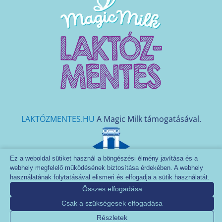
LAKTÓZMENTES.HU
A Magic Milk támogatásával.
Ez a weboldal sütiket használ a böngészési élmény javítása és a
Naszálytej Tejfeldolgozó és Kereskedelmi Zrt. - Minden
webhely megfelelő működésének biztosítása érdekében. A webhely
jog fenntartva. 2026
használatának folytatásával elismeri és elfogadja a sütik használatát.
2600 Vác, Deákvári fasor 10. |
naszalytej@naszalytej.hu
Összes elfogadása
|
www.naszalytej.hu |
Csak a szükségesek elfogadása
Adatkezelési szabályzat
Részletek