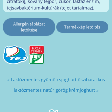
citrátok)], sovány tejpor, cukor, laktáz enzim,
tejsavbaktérium-kultúrák (tejet tartalmaz).
Allergén táblázat
Termékkép letöltés
letöltése
« Laktózmentes gyümölcsjoghurt őszibarackos
laktózmentes natúr görög krémjoghurt »