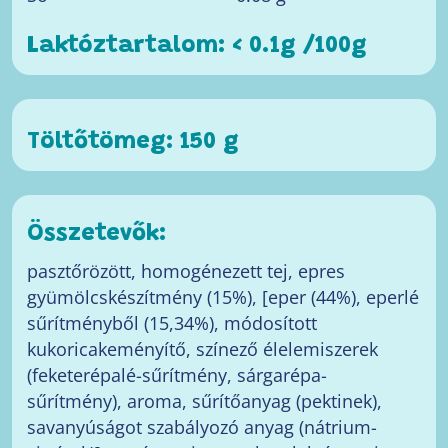
Laktóztartalom: < 0.1g /100g
Töltőtömeg: 150 g
Összetevők:
pasztőrözött, homogénezett tej, epres
gyümölcskészítmény (15%), [eper (44%), eperlé
sűrítményből (15,34%), módosított
kukoricakeményítő, színező élelemiszerek
(feketerépalé-sűrítmény, sárgarépa-
sűrítmény), aroma, sűrítőanyag (pektinek),
savanyúságot szabályozó anyag (nátrium-