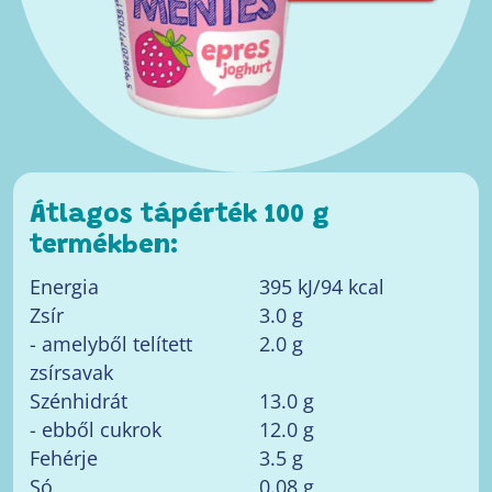
Átlagos tápérték 100 g
termékben:
Energia
395 kJ/94 kcal
Zsír
3.0 g
- amelyből telített
2.0 g
zsírsavak
Szénhidrát
13.0 g
- ebből cukrok
12.0 g
Fehérje
3.5 g
Só
0.08 g