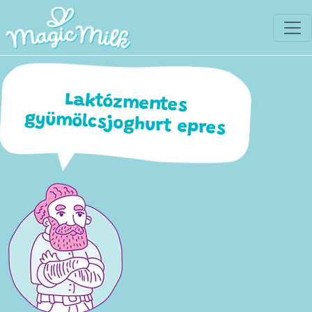
Laktózmentes
gyümölcsjoghurt epres